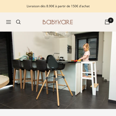
Passer
Livraison dès 8.90€ à partir de 150€ d'achat
au
contenu
Babykare
0
Navigation
-
pour
la
Chambre
bébé,
petite-
enfance
et
puériculture.
Tout
ce
dont
vous
avez
besoin