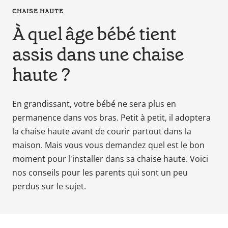
en
CHAISE HAUTE
tant
À quel âge bébé tient
que
parents
assis dans une chaise
pour
haute ?
votre
enfant,
pour
En grandissant, votre bébé ne sera plus en
la
permanence dans vos bras. Petit à petit, il adoptera
grossesse
de
la chaise haute avant de courir partout dans la
maman
maison. Mais vous vous demandez quel est le bon
au
moment pour l'installer dans sa chaise haute. Voici
bain
n
os conseils pour les parents qui sont un peu
avec
perdus sur le sujet.
Papa.
Meilleurs
prix
sur