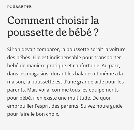
en
POUSSETTE
tant
Comment choisir la
que
parents
poussette de bébé ?
pour
votre
enfant,
Si l’on devait comparer, la poussette serait la voiture
pour
des bébés. Elle est indispensable pour transporter
la
bébé de manière pratique et confortable. Au parc,
grossesse
dans les magasins, durant les balades et même à la
de
maison, la poussette est d’une grande aide pour les
maman
parents. Mais voilà, comme tous les équipements
au
pour bébé, il en existe une multitude. De quoi
bain
avec
embrouiller l’esprit des parents. Suivez notre guide
Papa.
pour faire le bon choix.
Meilleurs
prix
sur