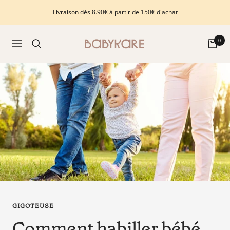
Passer
Livraison dès 8.90€ à partir de 150€ d'achat
au
contenu
Babykare
0
Navigation
-
pour
la
Chambre
bébé,
petite-
enfance
et
puériculture.
Tout
ce
dont
vous
GIGOTEUSE
avez
Comment habiller bébé
besoin