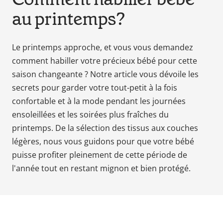
en
au printemps?
tant
que
parents
Le printemps approche, et vous vous demandez
pour
comment habiller votre précieux bébé pour cette
votre
saison changeante ? Notre article vous dévoile les
enfant,
secrets pour garder votre tout-petit à la fois
pour
confortable et à la mode pendant les journées
la
ensoleillées et les soirées plus fraîches du
grossesse
de
printemps. De la sélection des tissus aux couches
maman
légères, nous vous guidons pour que votre bébé
au
puisse profiter pleinement de cette période de
bain
l'année tout en restant mignon et bien protégé.
avec
Papa.
Meilleurs
prix
sur