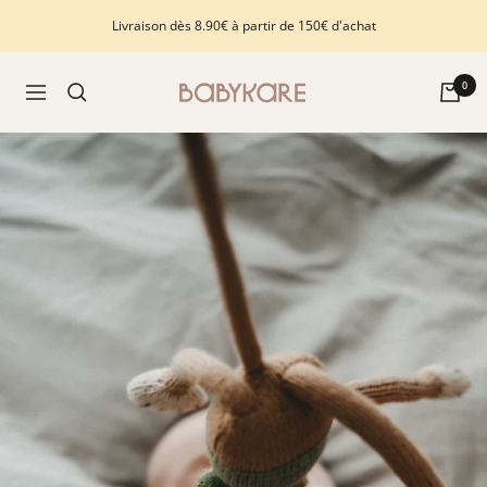
Passer
Livraison dès 8.90€ à partir de 150€ d'achat
au
contenu
Babykare
0
Navigation
-
pour
la
Chambre
bébé,
petite-
enfance
et
puériculture.
Tout
ce
dont
vous
avez
besoin