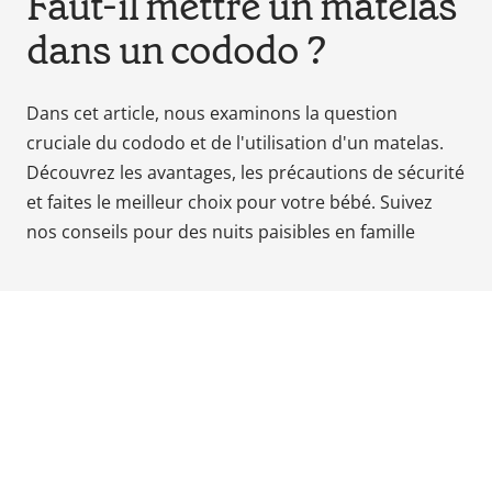
Faut-il mettre un matelas
Babyphones,
dans un cododo ?
coussins
maternité
et
Dans cet article, nous examinons la question
ciel
cruciale du cododo et de l'utilisation d'un matelas.
de
Découvrez les avantages, les précautions de sécurité
lit
et faites le meilleur choix pour votre bébé. Suivez
nos conseils pour des nuits paisibles en famille