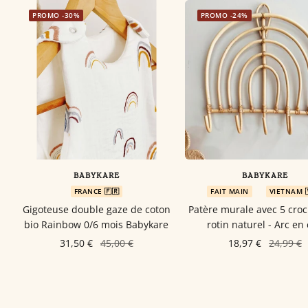
PROMO -30%
PROMO -24%
BABYKARE
BABYKARE
FRANCE 🇫🇷
FAIT MAIN
VIETNAM 
Gigoteuse double gaze de coton
Patère murale avec 5 cro
bio Rainbow 0/6 mois Babykare
rotin naturel - Arc en 
31,50 €
45,00 €
18,97 €
24,99 €