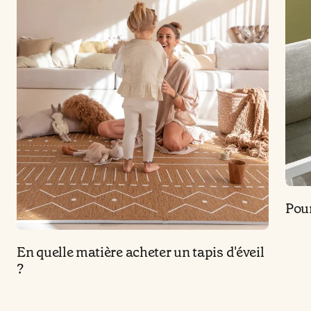
Pour
En quelle matière acheter un tapis d'éveil
?