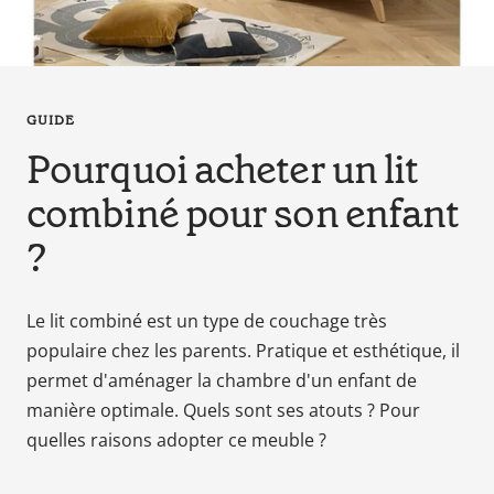
en
tant
que
parents
pour
GUIDE
votre
Pourquoi acheter un lit
enfant,
combiné pour son enfant
pour
la
?
grossesse
de
maman
Le lit combiné est un type de couchage très
au
populaire chez les parents. Pratique et esthétique, il
bain
permet d'aménager la chambre d'un enfant de
avec
manière optimale. Quels sont ses atouts ? Pour
Papa.
quelles raisons adopter ce meuble ?
Meilleurs
prix
sur