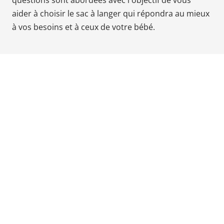
questions sont abordées avec l'objectif de vous
Babyphones,
aider à choisir le sac à langer qui répondra au mieux
coussins
à vos besoins et à ceux de votre bébé.
maternité
et
ciel
de
lit