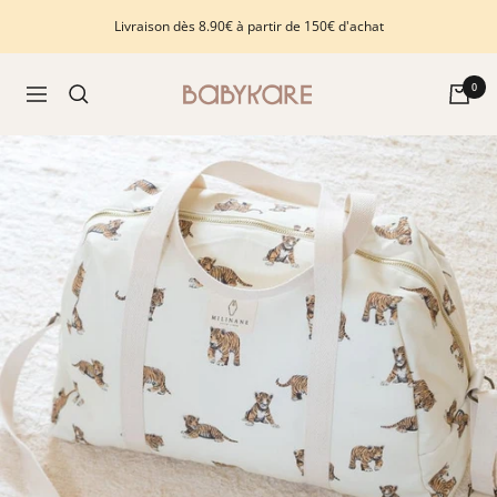
Passer
Livraison dès 8.90€ à partir de 150€ d'achat
au
contenu
Babykare
0
Navigation
-
pour
la
Chambre
bébé,
petite-
enfance
et
puériculture.
Tout
ce
dont
vous
avez
besoin