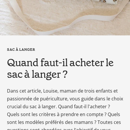
en
tant
que
parents
pour
votre
enfant,
SAC À LANGER
pour
Quand faut-il acheter le
la
grossesse
sac à langer ?
de
maman
au
Dans cet article, Louise, maman de trois enfants et
bain
passionnée de puériculture, vous guide dans le choix
avec
crucial du sac à langer. Quand faut-il l'acheter ?
Papa.
Quels sont les critères à prendre en compte ? Quels
Meilleurs
sont les modèles préférés des mamans ? Toutes ces
prix
sur