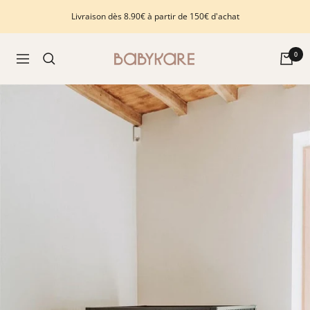
Passer
Livraison dès 8.90€ à partir de 150€ d'achat
au
contenu
Babykare
0
Navigation
-
pour
la
Chambre
bébé,
petite-
enfance
et
puériculture.
Tout
ce
dont
vous
avez
besoin