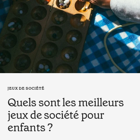
en
tant
que
parents
pour
votre
enfant,
pour
la
grossesse
de
maman
JEUX DE SOCIÉTÉ
au
Quels sont les meilleurs
bain
avec
jeux de société pour
Papa.
enfants ?
Meilleurs
prix
sur