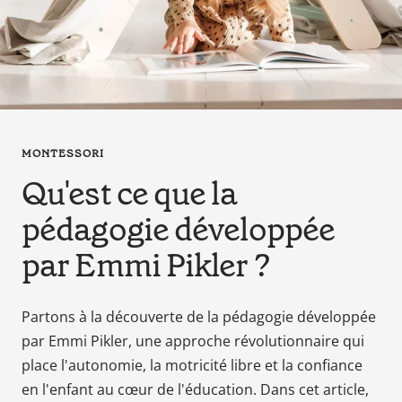
en
tant
que
parents
pour
votre
enfant,
MONTESSORI
pour
Qu'est ce que la
la
grossesse
pédagogie développée
de
maman
par Emmi Pikler ?
au
bain
avec
Partons à la découverte de la pédagogie développée
Papa.
par Emmi Pikler, une approche révolutionnaire qui
Meilleurs
place l'autonomie, la motricité libre et la confiance
prix
en l'enfant au cœur de l'éducation. Dans cet article,
sur