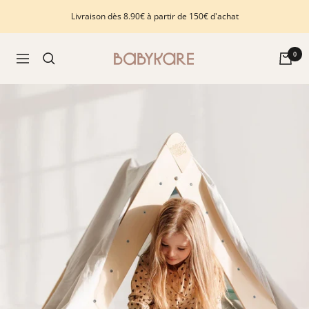
Passer
Livraison dès 8.90€ à partir de 150€ d'achat
au
contenu
Babykare
0
Navigation
-
pour
la
Chambre
bébé,
petite-
enfance
et
puériculture.
Tout
ce
dont
vous
avez
besoin