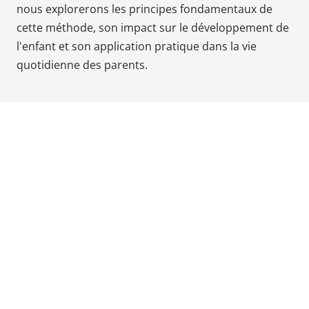
nous explorerons les principes fondamentaux de
Babyphones,
cette méthode, son impact sur le développement de
coussins
l'enfant et son application pratique dans la vie
maternité
quotidienne des parents.
et
ciel
de
lit