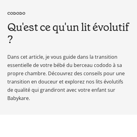
en
tant
CODODO
que
Qu'est ce qu'un lit évolutif
parents
pour
?
votre
enfant,
pour
Dans cet article, je vous guide dans la transition
la
essentielle de votre bébé du berceau cododo à sa
grossesse
propre chambre. Découvrez des conseils pour une
de
transition en douceur et explorez nos lits évolutifs
maman
de qualité qui grandiront avec votre enfant sur
au
Babykare.
bain
avec
Papa.
Meilleurs
prix
sur