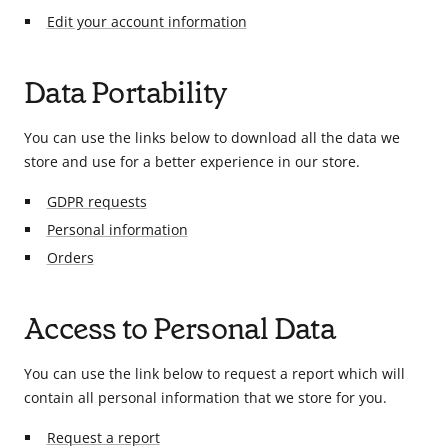
en
Edit your account information
tant
que
Data Portability
parents
pour
votre
You can use the links below to download all the data we
enfant,
store and use for a better experience in our store.
pour
GDPR requests
la
Personal information
grossesse
de
Orders
maman
au
Access to Personal Data
bain
avec
You can use the link below to request a report which will
Papa.
contain all personal information that we store for you.
Meilleurs
prix
Request a report
sur