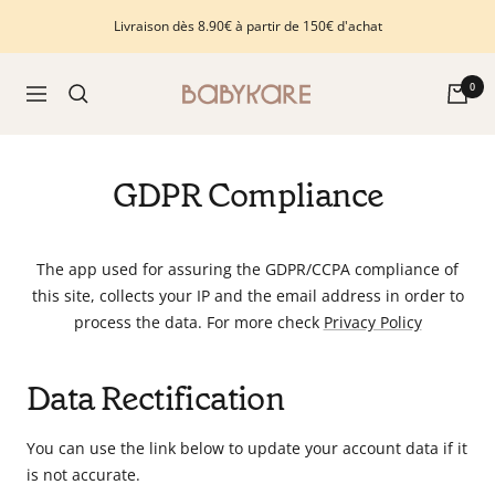
Passer
Livraison dès 8.90€ à partir de 150€ d'achat
au
contenu
Babykare
0
Navigation
-
pour
la
GDPR Compliance
Chambre
bébé,
petite-
The app used for assuring the GDPR/CCPA compliance of
enfance
this site, collects your IP and the email address in order to
et
process the data. For more check
Privacy Policy
puériculture.
Tout
ce
Data Rectification
dont
vous
You can use the link below to update your account data if it
avez
is not accurate.
besoin