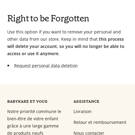
Babyphones,
coussins
Right to be Forgotten
maternité
et
Use this option if you want to remove your personal and
ciel
other data from our store. Keep in mind that
this process
de
will delete your account, so you will no longer be able to
lit
access or use it anymore
.
Request personal data deletion
BABYKARE ET VOUS
ASSISTANCE
Notre priorité commune le
Livraison
bien-être de votre enfant
Retour et remboursement
grâce à une large gamme
de produits neufs
Nous contacter