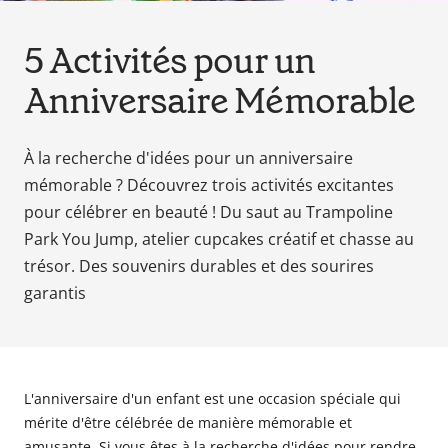
en
tant
5 Activités pour un
que
parents
Anniversaire Mémorable
pour
votre
À la recherche d'idées pour un anniversaire
enfant,
pour
mémorable ? Découvrez trois activités excitantes
la
pour célébrer en beauté ! Du saut au Trampoline
grossesse
Park You Jump, atelier cupcakes créatif et chasse au
de
trésor. Des souvenirs durables et des sourires
maman
garantis
au
bain
avec
Papa.
Meilleurs
L'anniversaire d'un enfant est une occasion spéciale qui
prix
mérite d'être célébrée de manière mémorable et
sur
amusante. Si vous êtes à la recherche d'idées pour rendre