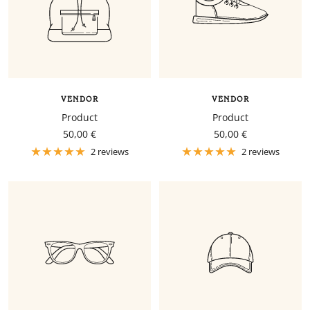
VENDOR
VENDOR
Product
Product
Sale
Sale
50,00 €
50,00 €
price
price
2 reviews
2 reviews