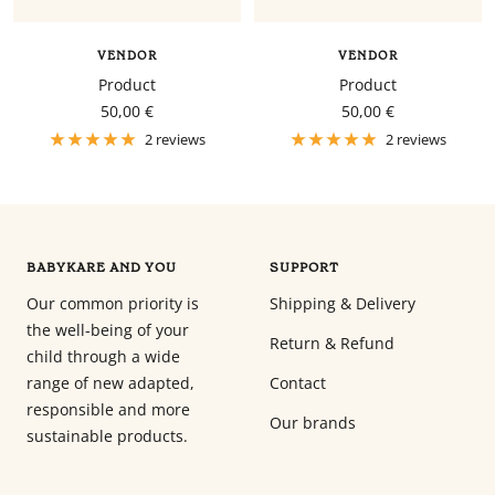
VENDOR
VENDOR
Product
Product
Sale
Sale
50,00 €
50,00 €
price
price
2 reviews
2 reviews
BABYKARE AND YOU
SUPPORT
Our common priority is
Shipping & Delivery
the well-being of your
Return & Refund
child through a wide
range of new adapted,
Contact
responsible and more
Our brands
sustainable products.