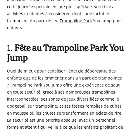
Babyphones,
cette journée spéciale encore plus spéciale, voici trois
coussins
activités excitantes à considérer, dont l'une inclut le
maternité
trampoline du parc de jeu
Trampoline Park
You Jump pour
et
enfants.
ciel
de
1.
Fête au Trampoline Park You
lit
Jump
Quoi de mieux pour canaliser l'énergie débordante des
enfants que de les emmener dans un parc de trampolines
? Trampoline Park You Jump offre une expérience de saut
en toute sécurité, grâce à ses nombreuses trampolines
interconnectées, ses zones de jeux diversifiées comme le
dodgeball sur trampoline, et ses fosses remplies de cubes
en mousse où les chutes se transforment en éclats de rire.
La sécurité est une priorité absolue, avec un personnel
formé et attentif qui veille à ce que les enfants profitent de