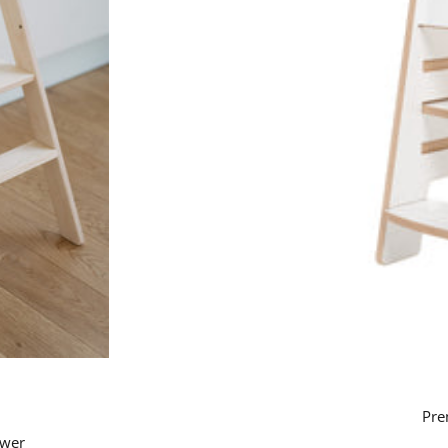
Pre
ower