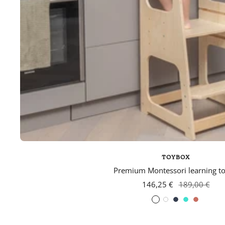
TOYBOX
Premium Montessori learning t
146,25 €
189,00 €
White
Navy
turquoise
Coral
blue