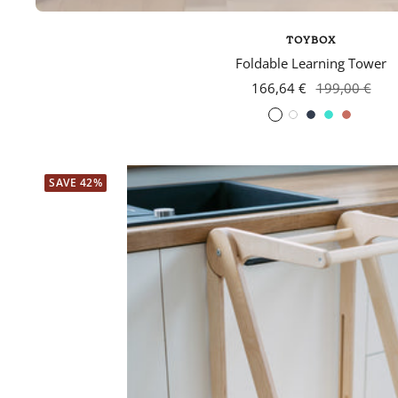
TOYBOX
Foldable Learning Tower
166,64 €
199,00 €
White
Navy
turquoise
Coral
blue
SAVE 42%