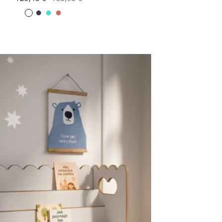
Navy
turquoise
Coral
Gris
blue
foncé