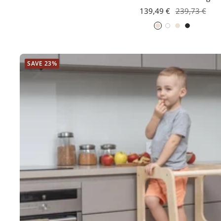
139,49 €
239,73 €
White
Gray
Black
SAVE 23%