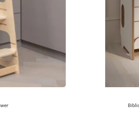
ower
Bibl