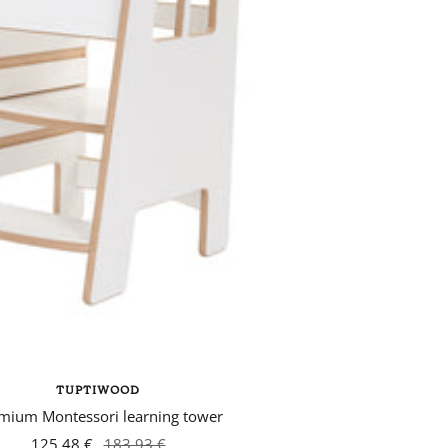
TUPTIWOOD
mium Montessori learning tower
125,48 €
183,93 €