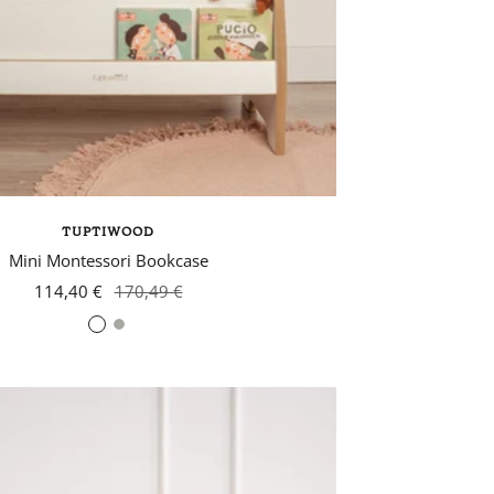
TUPTIWOOD
Mini Montessori Bookcase
114,40 €
170,49 €
Grey