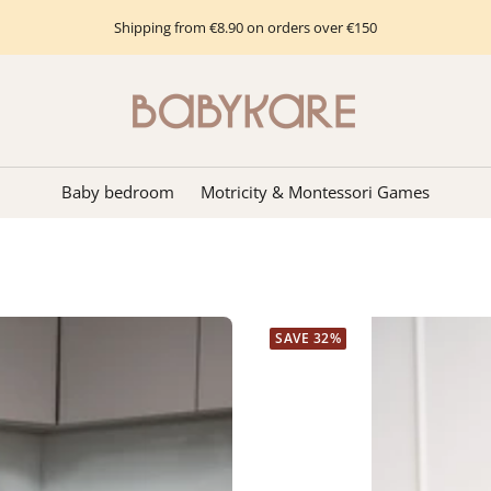
Shipping from €8.90 on orders over €150
Babykare
-
pour
la
Baby bedroom
Motricity & Montessori Games
Chambre
bébé,
petite-
enfance
et
SAVE 32%
puériculture.
Tout
ce
dont
vous
avez