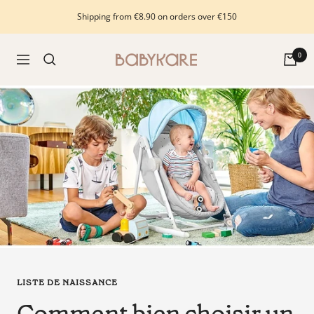
Skip
Shipping from €8.90 on orders over €150
to
content
Babykare
0
Navigation
-
pour
la
Chambre
bébé,
petite-
enfance
et
puériculture.
Tout
ce
dont
vous
LISTE DE NAISSANCE
avez
besoin