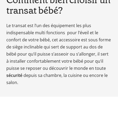
Comment bien choisir un
en
transat bébé?
tant
que
parents
Le
transat
est l’un des équipement les plus
pour
indispensable multi fonctions pour l’éveil et le
votre
confort de votre
bébé
, cet accessoire est sous forme
enfant,
de siège inclinable qui sert de support au dos de
pour
bébé pour qu’il puisse s’asseoir ou s’allonger, il sert
la
grossesse
à installer confortablement votre bébé pour qu’il
de
puisse se reposer ou découvrir le monde en toute
maman
sécurité
depuis
sa chambre
, la cuisine ou encore le
au
salon.
bain
avec
Papa.
Meilleurs
prix
sur