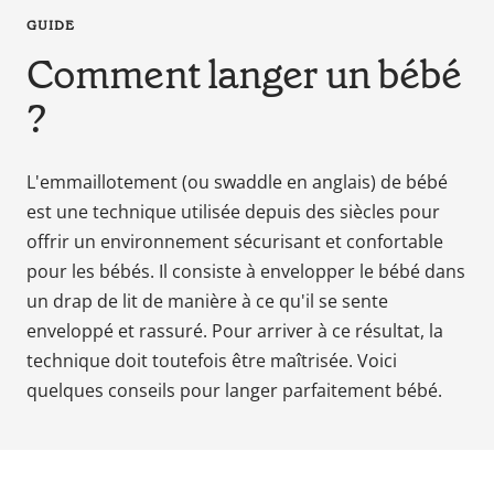
en
GUIDE
tant
Comment langer un bébé
que
parents
?
pour
votre
enfant,
L'emmaillotement (ou swaddle en anglais) de bébé
pour
est une technique utilisée depuis des siècles pour
la
offrir un environnement sécurisant et confortable
grossesse
pour les bébés. Il consiste à envelopper le bébé dans
de
un drap de lit de manière à ce qu'il se sente
maman
enveloppé et rassuré. Pour arriver à ce résultat, la
au
technique doit toutefois être maîtrisée. Voici
bain
avec
quelques conseils pour langer parfaitement bébé.
Papa.
Meilleurs
prix
sur