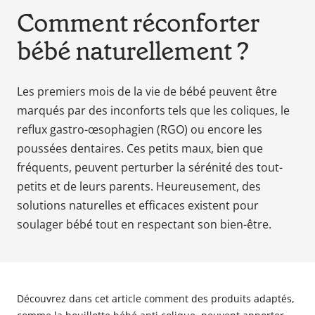
en
Comment réconforter
tant
bébé naturellement ?
que
parents
pour
Les premiers mois de la vie de bébé peuvent être
votre
marqués par des inconforts tels que les coliques, le
enfant,
reflux gastro-œsophagien (RGO) ou encore les
pour
la
poussées dentaires. Ces petits maux, bien que
grossesse
fréquents, peuvent perturber la sérénité des tout-
de
petits et de leurs parents. Heureusement, des
maman
solutions naturelles et efficaces existent pour
au
soulager bébé tout en respectant son bien-être.
bain
avec
Papa.
Meilleurs
prix
Découvrez dans cet article comment des produits adaptés,
sur