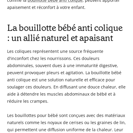
comme la
bouillotte bébé anti colique
, peuvent apporter
Babyphones,
apaisement et réconfort à votre enfant.
coussins
maternité
La bouillotte bébé anti colique
et
: un allié naturel et apaisant
ciel
de
lit
Les coliques représentent une source fréquente
d'inconfort chez les nourrissons. Ces douleurs
abdominales, souvent dues à une immaturité digestive,
peuvent provoquer pleurs et agitation. La bouillotte bébé
anti colique est une solution naturelle et efficace pour
soulager ces douleurs. En diffusant une douce chaleur, elle
aide à détendre les muscles abdominaux de bébé et à
réduire les crampes.
Les bouillottes pour bébé sont conçues avec des matériaux
naturels comme les noyaux de cerises ou les graines de lin,
qui permettent une diffusion uniforme de la chaleur. Leur