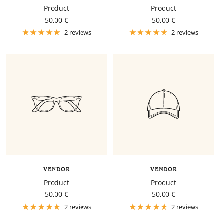
Product
Product
Sale
Sale
50,00 €
50,00 €
price
price
2 reviews
2 reviews
VENDOR
VENDOR
Product
Product
Sale
Sale
50,00 €
50,00 €
price
price
2 reviews
2 reviews