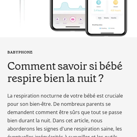
en
tant
que
parents
pour
votre
enfant,
BABYPHONE
pour
Comment savoir si bébé
la
grossesse
respire bien la nuit ?
de
maman
au
La respiration nocturne de votre bébé est cruciale
bain
pour son bien-être. De nombreux parents se
avec
demandent comment être sûrs que tout se passe
Papa.
bien durant la nuit. Dans cet article, nous
Meilleurs
aborderons les signes d'une respiration saine, les
prix
sur