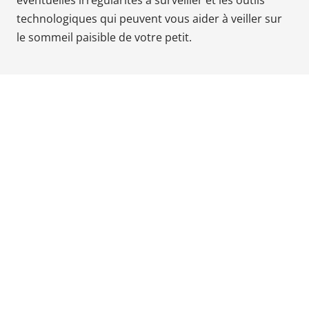
éventuelles irrégularités à surveiller et les outils
Babyphones,
technologiques qui peuvent vous aider à veiller sur
coussins
le sommeil paisible de votre petit.
maternité
et
ciel
de
lit