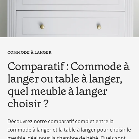
en
tant
que
parents
pour
votre
enfant,
COMMODE À LANGER
pour
Comparatif : Commode à
la
grossesse
langer ou table à langer,
de
maman
quel meuble à langer
au
choisir ?
bain
avec
Papa.
Découvrez notre comparatif complet entre la
Meilleurs
commode à langer et la table à langer pour choisir le
prix
meuble idéal pour la chambre de bébé. Quels sont
sur