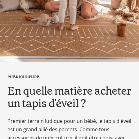
en
tant
que
parents
pour
votre
enfant,
pour
la
grossesse
PUÉRICULTURE
de
maman
En quelle matière acheter
au
un tapis d'éveil ?
bain
avec
Papa.
Premier terrain ludique pour un bébé, le tapis d'éveil
Meilleurs
est un grand allié des parents. Comme tous
prix
accessoires de puériculture, il doit être choisi avec
sur