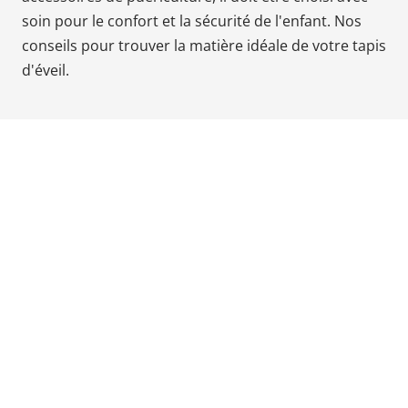
soin pour le confort et la sécurité de l'enfant. Nos
Babyphones,
coussins
conseils pour trouver la matière idéale de votre tapis
maternité
d'éveil.
et
ciel
de
lit