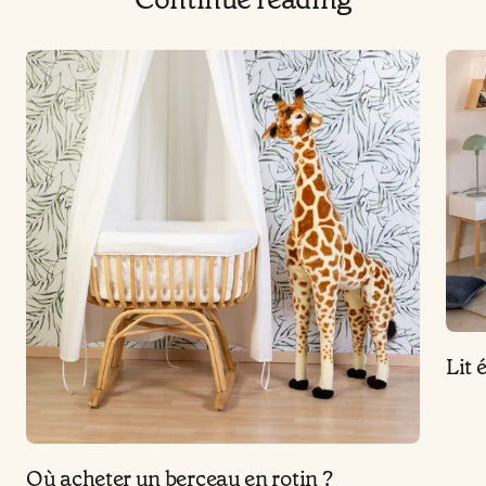
Lit 
Où acheter un berceau en rotin ?