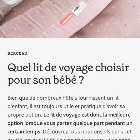
en
tant
que
parents
pour
votre
enfant,
BERCEAU
pour
Quel lit de voyage choisir
la
grossesse
pour son bébé ?
de
maman
au
Bien que de nombreux hôtels fournissent un lit
bain
d'enfant, il est toujours utile et pratique d’avoir sa
avec
propre option.
Le lit de voyage est donc la meilleure
Papa.
option lorsque vous partez quelque part pendant un
Meilleurs
certain temps.
Découvrez tous nos conseils dans cet
prix
sur