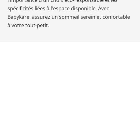
l'importance d'un choix éco-responsable et les
Babyphones,
spécificités liées à l'espace disponible. Avec
coussins
Babykare, assurez un sommeil serein et confortable
maternité
à votre tout-petit.
et
ciel
de
lit