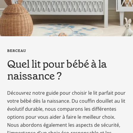
en
tant
que
parents
pour
votre
enfant,
BERCEAU
pour
Quel lit pour bébé à la
la
grossesse
naissance ?
de
maman
au
Découvrez notre guide pour choisir le lit parfait pour
bain
votre bébé dès la naissance. Du couffin douillet au lit
avec
évolutif durable, nous comparons les différentes
Papa.
options pour vous aider à faire le meilleur choix.
Meilleurs
Nous abordons également les aspects de sécurité,
prix
sur