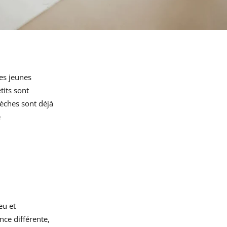
es jeunes
tits sont
èches sont déjà
e
eu et
nce différente,