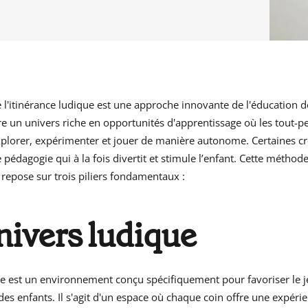
Meilleurs
prix
sur
Babyphones,
coussins
maternité
 l'itinérance ludique est une approche innovante de l'éducation d
et
fre un univers riche en opportunités d'apprentissage où les tout-pe
ciel
plorer, expérimenter et jouer de manière autonome. Certaines cr
de
 pédagogie qui à la fois divertit et stimule l’enfant. Cette méthod
lit
 repose sur trois piliers fondamentaux :
univers ludique
ue est un environnement conçu spécifiquement pour favoriser le j
des enfants. Il s'agit d'un espace où chaque coin offre une expérie