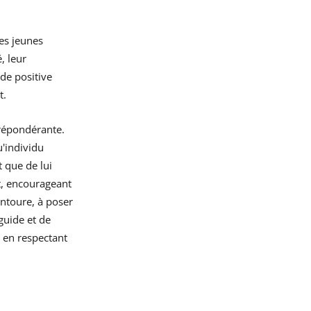
es jeunes
, leur
ude positive
t.
prépondérante.
u'individu
t que de lui
t, encourageant
entoure, à poser
guide et de
t en respectant