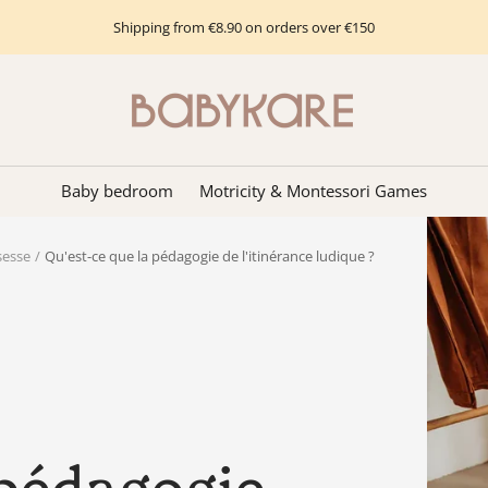
Shipping from €8.90 on orders over €150
Babykare
-
pour
la
Baby bedroom
Motricity & Montessori Games
Chambre
bébé,
sesse
Qu'est-ce que la pédagogie de l'itinérance ludique ?
petite-
enfance
et
puériculture.
Tout
ce
dont
vous
avez