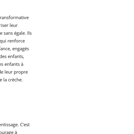
transformative
iser leur
 sans égale. Ils
qui renforce
nfance, engagés
 des enfants,
es enfants à
de leur propre
 la crèche.
ntissage. C'est
courage à