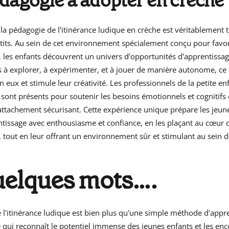
dagogie à adopter en crèche
 la pédagogie de l'itinérance ludique en crèche est véritablement 
etits. Au sein de cet environnement spécialement conçu pour favor
les enfants découvrent un univers d'opportunités d'apprentissage
 à explorer, à expérimenter, et à jouer de manière autonome, ce 
n eux et stimule leur créativité. Les professionnels de la petite e
, sont présents pour soutenir les besoins émotionnels et cognitifs
 attachement sécurisant. Cette expérience unique prépare les jeun
ntissage avec enthousiasme et confiance, en les plaçant au cœur 
tout en leur offrant un environnement sûr et stimulant au sein de
uelques mots….
 l'itinérance ludique est bien plus qu'une simple méthode d'appre
 qui reconnaît le potentiel immense des jeunes enfants et les en