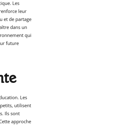
tique. Les
renforce leur
eu et de partage
aître dans un
nvironnement qui
eur future
nte
ducation. Les
etits, utilisent
. Ils sont
 Cette approche