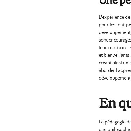
Une pé
L'expérience de
pour les tout-p
développement, 
sont encouragés
leur confiance e
et bienveillants
créant ainsi un
aborder l'appre
développement, 
En q
La pédagogie de
une philosophie