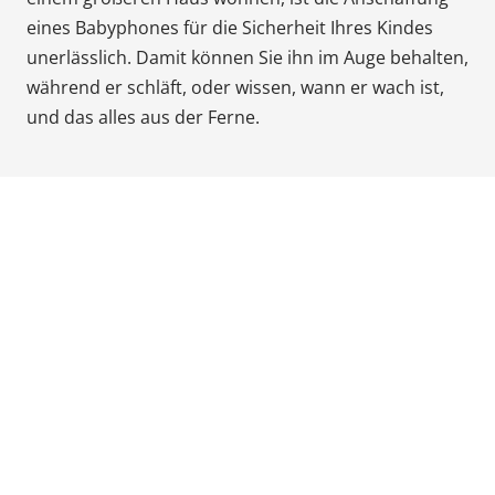
Babyphones,
eines Babyphones für die Sicherheit Ihres Kindes
coussins
unerlässlich. Damit können Sie ihn im Auge behalten,
maternité
während er schläft, oder wissen, wann er wach ist,
et
und das alles aus der Ferne.
ciel
de
lit