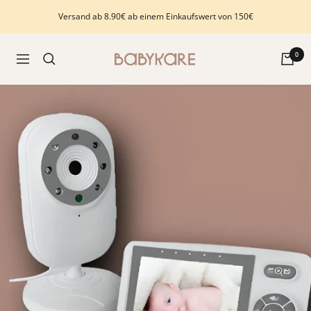
Direkt
Versand ab 8.90€ ab einem Einkaufswert von 150€
zum
Inhalt
Babykare
0
Navigation
-
pour
la
Chambre
bébé,
petite-
enfance
et
puériculture.
Tout
ce
dont
vous
avez
besoin