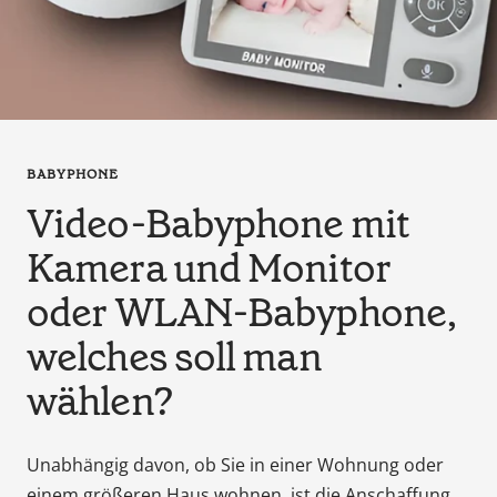
en
tant
que
parents
pour
votre
BABYPHONE
enfant,
pour
Video-Babyphone mit
la
Kamera und Monitor
grossesse
de
oder WLAN-Babyphone,
maman
au
welches soll man
bain
wählen?
avec
Papa.
Meilleurs
Unabhängig davon, ob Sie in einer Wohnung oder
prix
einem größeren Haus wohnen, ist die Anschaffung
sur