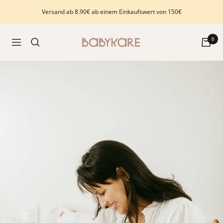
Direkt
Versand ab 8.90€ ab einem Einkaufswert von 150€
zum
Inhalt
Babykare
0
Navigation
-
pour
la
Chambre
bébé,
petite-
enfance
et
puériculture.
Tout
ce
dont
vous
avez
besoin