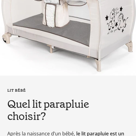
en
tant
que
parents
pour
votre
enfant,
pour
la
grossesse
de
maman
LIT BÉBÉ
au
bain
Quel lit parapluie
avec
choisir?
Papa.
Meilleurs
prix
Après la naissance d’un bébé,
le lit parapluie est un
sur