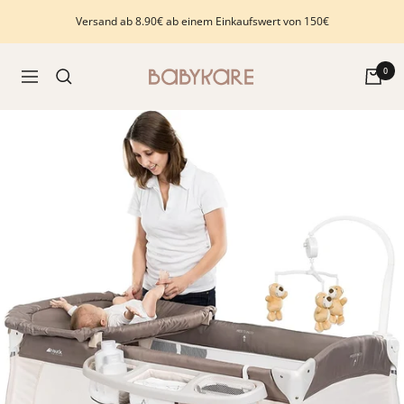
Direkt
Versand ab 8.90€ ab einem Einkaufswert von 150€
zum
Inhalt
Babykare
0
Navigation
-
pour
la
Chambre
bébé,
petite-
enfance
et
puériculture.
Tout
ce
dont
vous
avez
besoin