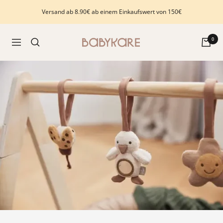
Direkt
Versand ab 8.90€ ab einem Einkaufswert von 150€
zum
Inhalt
Babykare
0
Navigation
-
pour
la
Chambre
bébé,
petite-
enfance
et
puériculture.
Tout
ce
dont
vous
avez
besoin