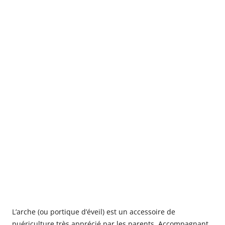
Babyphones,
coussins
maternité
et
ciel
de
lit
L’arche (ou portique d’éveil) est un accessoire de
puériculture très apprécié par les parents. Accompagnant