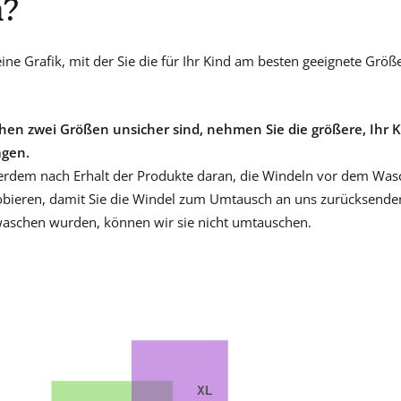
n?
besoin
en
eine Grafik, mit der Sie die für Ihr Kind am besten geeignete Grö
tant
que
parents
hen zwei Größen unsicher sind, nehmen Sie die größere, Ihr K
pour
agen.
votre
rdem nach Erhalt der Produkte daran, die Windeln vor dem Was
enfant,
obieren, damit Sie die Windel zum Umtausch an uns zurücksend
pour
waschen wurden, können wir sie nicht umtauschen.
la
grossesse
de
maman
au
bain
avec
Papa.