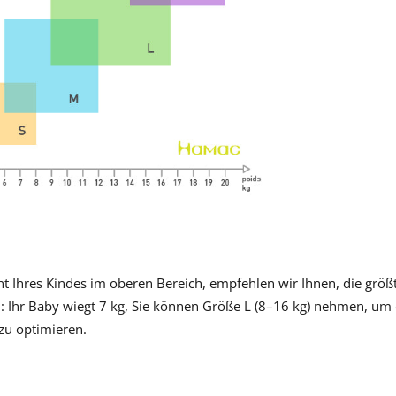
Meilleurs
prix
sur
Babyphones,
coussins
maternité
et
ciel
de
lit
ht Ihres Kindes im oberen Bereich, empfehlen wir Ihnen, die größ
l: Ihr Baby wiegt 7 kg, Sie können Größe L (8–16 kg) nehmen, um 
zu optimieren.