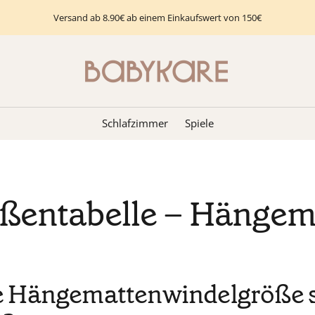
Versand ab 8.90€ ab einem Einkaufswert von 150€
Babykare
-
pour
la
Schlafzimmer
Spiele
Chambre
bébé,
petite-
enfance
ßentabelle – Hängem
et
puériculture.
Tout
ce
dont
 Hängemattenwindelgröße so
vous
avez