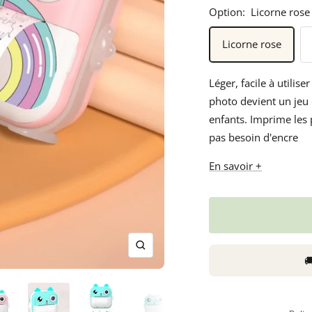
Option:
Licorne rose
besoin
en
Licorne rose
tant
que
Léger, facile à utilis
parents
photo devient un jeu 
pour
enfants. Imprime les
votre
pas besoin d'encre
enfant,
pour
En savoir +
la
grossesse
de
maman
au
Zoom

bain
avec
Papa.