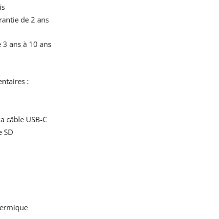
is
rantie de 2 ans
 3 ans à 10 ans
taires :
ia câble USB-C
e SD
hermique