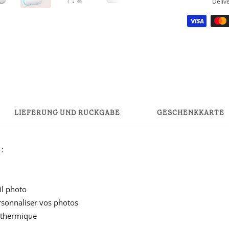
Deliv
Meilleurs
prix
sur
Babyphones,
coussins
maternité
et
ciel
LIEFERUNG UND RÜCKGABE
GESCHENKKARTE
de
lit
:
il photo
ersonnaliser vos photos
r thermique