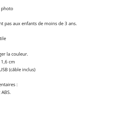
l photo
t pas aux enfants de moins de 3 ans.
ile
er la couleur.
11,6 cm
SB (câble inclus)
taires :
t ABS.