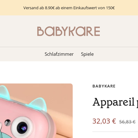
Versand ab 8.90€ ab einem Einkaufswert von 150€
Babykare
-
pour
la
Schlafzimmer
Spiele
Chambre
bébé,
petite-
enfance
BABYKARE
et
puériculture.
Appareil
Tout
ce
Angebotspreis
32,03 €
Reguläre
dont
56,83 €
Preis
vous
avez