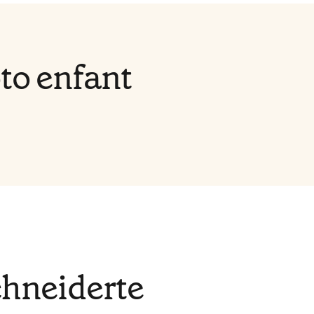
to enfant
hneiderte