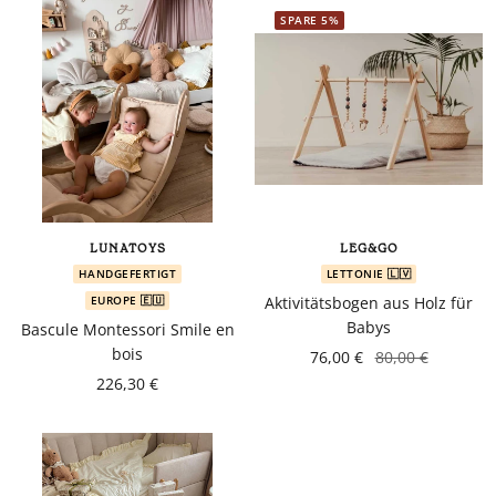
SPARE 5%
LUNATOYS
LEG&GO
HANDGEFERTIGT
LETTONIE 🇱🇻
EUROPE 🇪🇺
Aktivitätsbogen aus Holz für
Babys
Bascule Montessori Smile en
bois
76,00 €
80,00 €
226,30 €