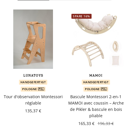
SPARE 16%
LUNATOYS
MAMOI
HANDGEFERTIGT
HANDGEFERTIGT
POLOGNE 🇵🇱
POLOGNE 🇵🇱
Tour d'observation Montessori
Bascule Montessori 2-en-1
réglable
MAMOI avec coussin – Arche
de Pikler & bascule en bois
135,37 €
pliable
165,33 €
196,33 €