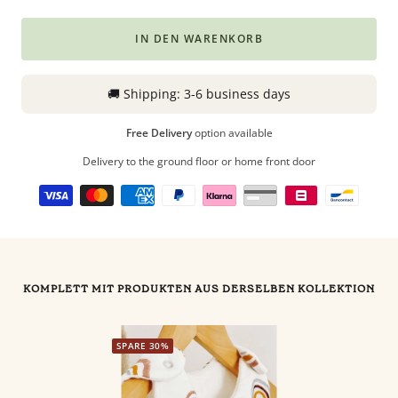
Babyphones,
IN DEN WARENKORB
coussins
maternité
et
🚚
Shipping:
3-6 business days
ciel
de
Free Delivery
option available
lit
Delivery to the ground floor or home front door
KOMPLETT MIT PRODUKTEN AUS DERSELBEN KOLLEKTION
SPARE 30%