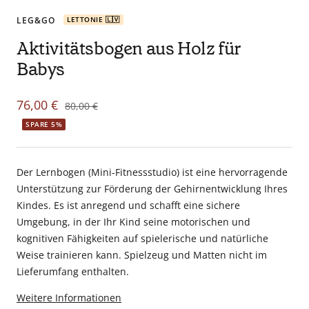
Zur
Zur
en
Slide
Slide
LEG&GO
LETTONIE 🇱🇻
tant
1
2
Aktivitätsbogen aus Holz für
que
gehen
gehen
parents
Babys
pour
votre
Angebotspreis
76,00 €
Regulärer
80,00 €
enfant,
Preis
SPARE 5%
pour
la
grossesse
Der Lernbogen (Mini-Fitnessstudio) ist eine hervorragende
de
Unterstützung zur Förderung der Gehirnentwicklung Ihres
maman
Kindes. Es ist anregend und schafft eine sichere
au
Umgebung, in der Ihr Kind seine motorischen und
bain
kognitiven Fähigkeiten auf spielerische und natürliche
avec
Weise trainieren kann. Spielzeug und Matten nicht im
Papa.
Lieferumfang enthalten.
Meilleurs
prix
Weitere Informationen
sur