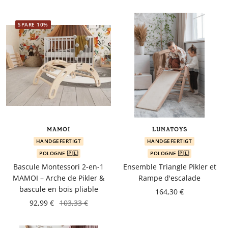
SPARE 10%
MAMOI
LUNATOYS
HANDGEFERTIGT
HANDGEFERTIGT
POLOGNE 🇵🇱
POLOGNE 🇵🇱
Bascule Montessori 2-en-1
Ensemble Triangle Pikler et
MAMOI – Arche de Pikler &
Rampe d'escalade
bascule en bois pliable
164,30 €
92,99 €
103,33 €