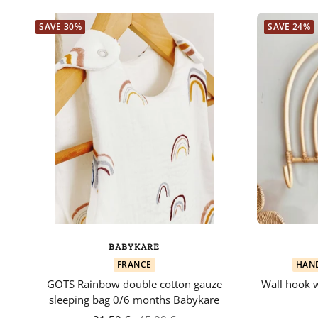
SAVE 30%
SAVE 24%
BABYKARE
FRANCE
HAN
GOTS Rainbow double cotton gauze
Wall hook w
sleeping bag 0/6 months Babykare