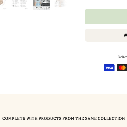
Meilleurs
prix
sur
Babyphones,
coussins

maternité
et
ciel
Deliv
de
lit
COMPLETE WITH PRODUCTS FROM THE SAME COLLECTION