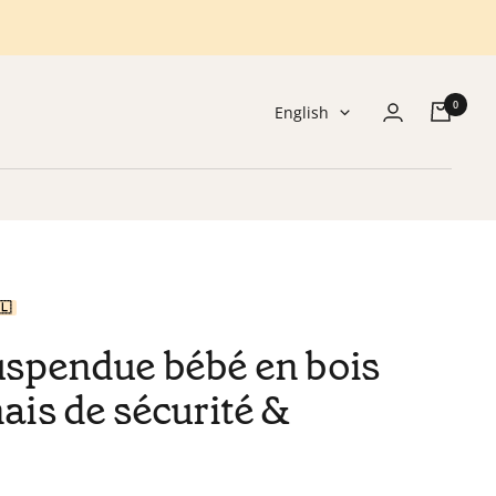
0
Language
English
🇱
uspendue bébé en bois
ais de sécurité &