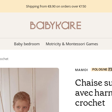
Shipping from €8.90 on orders over €150
Babykare
-
pour
la
Baby bedroom
Motricity & Montessori Games
Chambre
bébé,
rochet
petite-
enfance
POLOGNE 🇵
MAMOI
et
puériculture.
Chaise s
Tout
avec harn
ce
dont
crochet
vous
avez