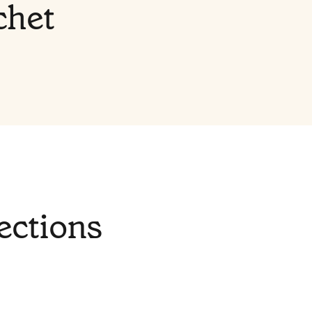
chet
ections