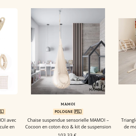
MAMOI
🇱
POLOGNE 🇵🇱
OI avec
Chaise suspendue sensorielle MAMOI –
Triangl
cule en
Cocoon en coton éco & kit de suspension
de mo
103,33 €