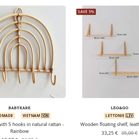
SAVE 5%
BABYKARE
LEG&GO
DMADE
VIETNAM 🇻🇳
LETTONIE 🇱🇻
ith 5 hooks in natural rattan -
Wooden floating shelf, leat
Rainbow
33,25 €
35,00 €