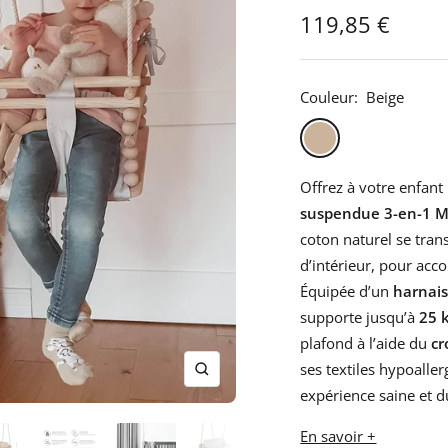
Sale
119,85 €
besoin
en
price
tant
Couleur:
Beige
que
parents
Beige
Bleu
Rose
pour
votre
Offrez à votre enfant
enfant,
suspendue 3-en-1
pour
coton naturel se tra
la
d’intérieur, pour ac
grossesse
Équipée d’un
harnais
de
supporte jusqu’à
25 
maman
plafond à l’aide du
cr
au
ses textiles hypoaller
Zoom
bain
expérience saine et d
avec
En savoir +
Papa.