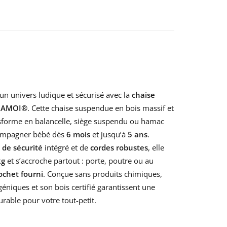
Gris
Gris
clair
foncé
 un univers ludique et sécurisé avec la
chaise
 MAMOI®
. Cette chaise suspendue en bois massif et
nsforme en balancelle, siège suspendu ou hamac
compagner bébé dès
6 mois
et jusqu’à
5
ans
.
 de sécurité
intégré et de
cordes robustes
, elle
kg
et s’accroche partout : porte, poutre ou au
ochet fourni
. Conçue sans produits chimiques,
géniques et son bois certifié garantissent une
urable pour votre tout-petit.