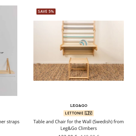
SAVE 5%
LEG&GO
LETTONIE 🇱🇻
her straps
Table and Chair for the Wall (Swedish) from
Leg&Go Climbers