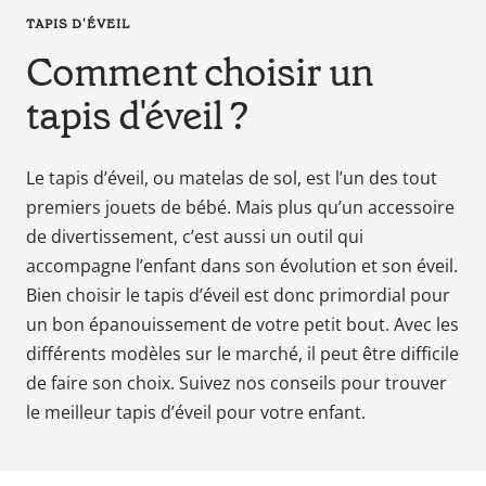
en
TAPIS D'ÉVEIL
tant
Comment choisir un
que
parents
tapis d'éveil ?
pour
votre
enfant,
Le tapis d’éveil, ou matelas de sol, est l’un des tout
pour
premiers jouets de bébé. Mais plus qu’un accessoire
la
de divertissement, c’est aussi un outil qui
grossesse
accompagne l’enfant dans son évolution et son éveil.
de
Bien choisir le tapis d’éveil est donc primordial pour
maman
un bon épanouissement de votre petit bout. Avec les
au
différents modèles sur le marché, il peut être difficile
bain
avec
de faire son choix. Suivez nos conseils pour trouver
Papa.
le meilleur tapis d’éveil pour votre enfant.
Meilleurs
prix
sur