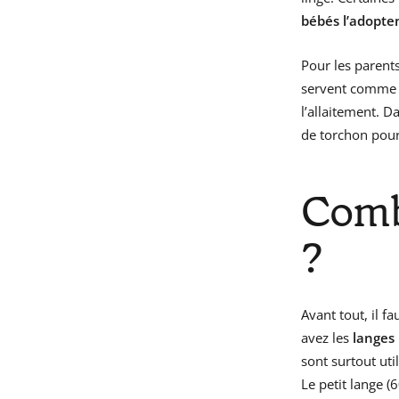
bébés l’adopt
Pour les parent
servent comme 
l’allaitement. D
de torchon pour 
Comb
?
Avant tout, il fa
avez les
langes
sont surtout uti
Le petit lange (