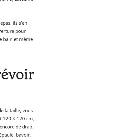
repas
, ils s’en
verture pour
 de bain et même
évoir
e la taille, vous
nt 120 × 120 cm,
 encore de drap.
 épaule, bavoir,