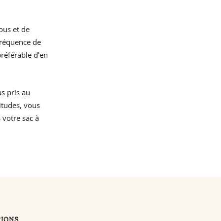
ous et de
fréquence de
préférable d’en
as pris au
itudes, vous
 votre sac à
TIONS