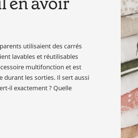
l en avoir
besoin
en
tant
que
parents
parents utilisaient des carrés
pour
ient lavables et réutilisables
votre
enfant,
ccessoire multifonction et est
pour
urant les sorties. Il sert aussi
la
ert-il exactement ? Quelle
grossesse
de
maman
au
bain
avec
Papa.