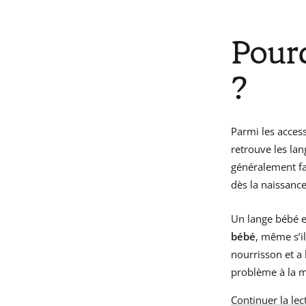
Pourq
?
Parmi les acces
retrouve les lang
généralement fai
dès la naissance
Un lange bébé es
bébé
, même s’i
nourrisson et a 
problème à la m
Continuer la lec