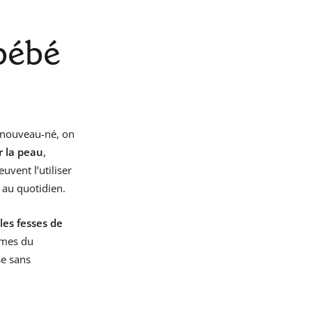
 bébé
nouveau-né, on
r la peau
,
uvent l’utiliser
 au quotidien.
les fesses de
rmes du
se sans