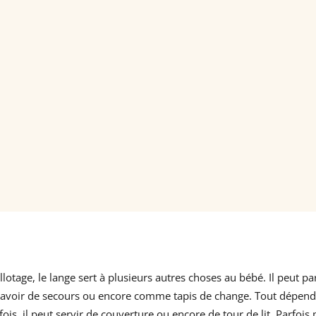
otage, le lange sert à plusieurs autres choses au bébé. Il peut p
avoir de secours ou encore comme tapis de change. Tout dépendra
 fois, il peut servir de couverture ou encore de tour de lit. Parfo