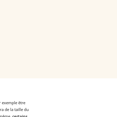
ar exemple être
 de la taille du
is même,
certains