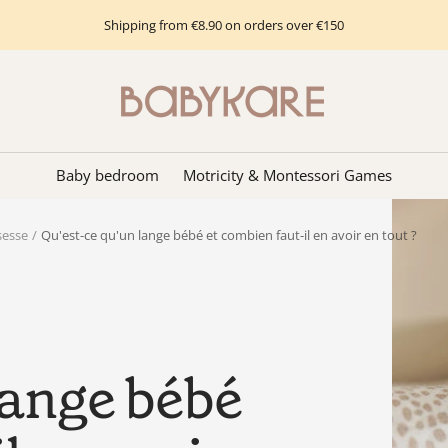
Shipping from €8.90 on orders over €150
Babykare
-
pour
la
Baby bedroom
Motricity & Montessori Games
Chambre
bébé,
sesse
Qu'est-ce qu'un lange bébé et combien faut-il en avoir en tout ?
petite-
enfance
et
puériculture.
Tout
ce
lange bébé
dont
vous
avez