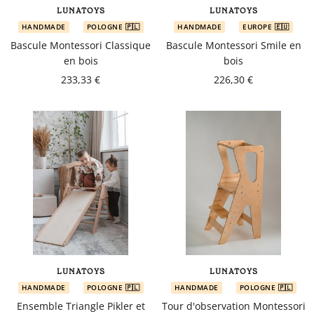
en
LUNATOYS
LUNATOYS
tant
HANDMADE
POLOGNE 🇵🇱
HANDMADE
EUROPE 🇪🇺
que
Bascule Montessori Classique
Bascule Montessori Smile en
parents
en bois
bois
pour
233,33 €
226,30 €
votre
enfant,
pour
la
grossesse
de
maman
au
bain
avec
Papa.
LUNATOYS
LUNATOYS
Meilleurs
HANDMADE
POLOGNE 🇵🇱
HANDMADE
POLOGNE 🇵🇱
prix
Ensemble Triangle Pikler et
Tour d'observation Montessori
sur