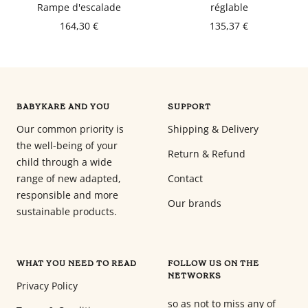
Rampe d'escalade
réglable
Babyphones,
164,30 €
135,37 €
coussins
maternité
et
ciel
de
BABYKARE AND YOU
SUPPORT
lit
Our common priority is
Shipping & Delivery
the well-being of your
Return & Refund
child through a wide
range of new adapted,
Contact
responsible and more
Our brands
sustainable products.
WHAT YOU NEED TO READ
FOLLOW US ON THE
NETWORKS
Privacy Policy
so as not to miss any of