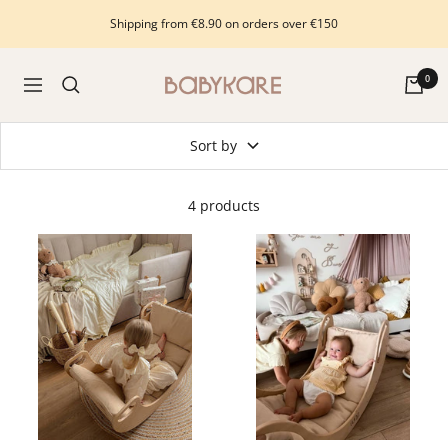
Skip
Shipping from €8.90 on orders over €150
to
content
Babykare
0
Navigation
-
pour
Sort by
la
Chambre
bébé,
4 products
petite-
enfance
et
puériculture.
Tout
ce
dont
vous
avez
besoin