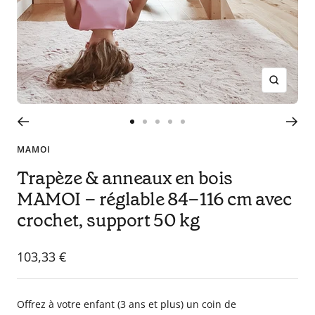
en
tant
que
parents
pour
Zoom
votre
enfant,
pour
Go
Go
Go
Go
Go
la
to
to
to
to
to
MAMOI
grossesse
slide
slide
slide
slide
slide
Trapèze & anneaux en bois
de
1
2
3
4
5
MAMOI – réglable 84–116 cm avec
maman
au
crochet, support 50 kg
bain
avec
Sale
103,33 €
Papa.
price
Meilleurs
prix
Offrez à votre enfant (3 ans et plus) un coin de
sur