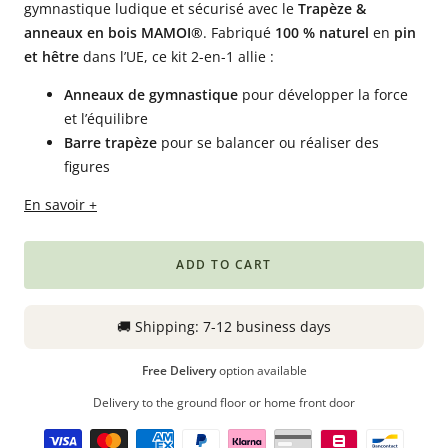
gymnastique ludique et sécurisé avec le
Trapèze &
Babyphones,
anneaux en bois MAMOI®
. Fabriqué
100 % naturel
en
pin
coussins
et hêtre
dans l’UE, ce kit 2-en-1 allie :
maternité
Anneaux de gymnastique
pour développer la force
et
et l’équilibre
ciel
Barre trapèze
pour se balancer ou réaliser des
de
figures
lit
En savoir +
ADD TO CART
🚚
Shipping:
7-12 business days
Free Delivery
option available
Delivery to the ground floor or home front door