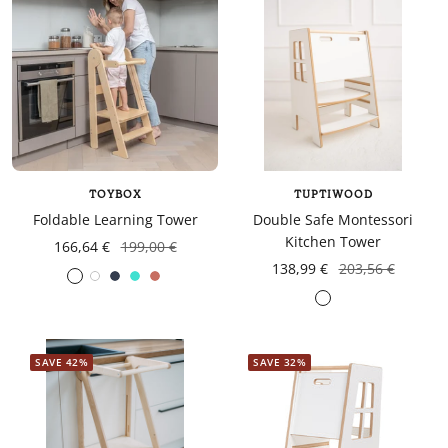
TOYBOX
TUPTIWOOD
Foldable Learning Tower
Double Safe Montessori
Kitchen Tower
166,64 €
199,00 €
138,99 €
203,56 €
White
Navy
turquoise
Coral
Gris
blue
foncé
SAVE 42%
SAVE 32%