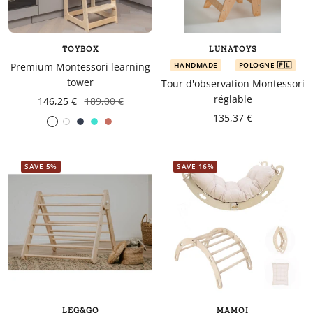
TOYBOX
LUNATOYS
Premium Montessori learning
HANDMADE
POLOGNE 🇵🇱
tower
Tour d'observation Montessori
réglable
146,25 €
189,00 €
135,37 €
White
Navy
turquoise
Coral
blue
SAVE 5%
SAVE 16%
LEG&GO
MAMOI