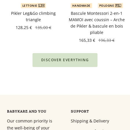
LETTONIE 🇱🇻
HANDMADE
POLOGNE 🇵🇱
Pikler Leg&Go climbing
Bascule Montessori 2-en-1
triangle
MAMOI avec coussin – Arche
de Pikler & bascule en bois
128,25 €
135,00 €
pliable
165,33 €
196,33 €
DISCOVER EVERYTHING
BABYKARE AND YOU
SUPPORT
Our common priority is
Shipping & Delivery
the well-being of your