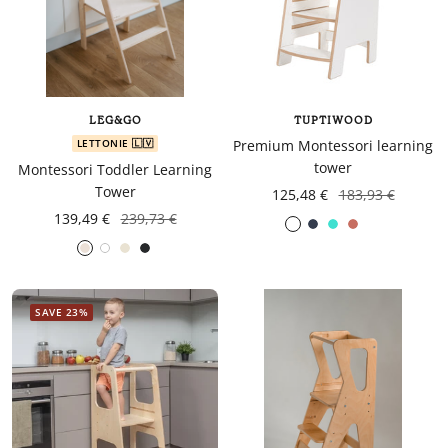
LEG&GO
TUPTIWOOD
LETTONIE 🇱🇻
Premium Montessori learning
tower
Montessori Toddler Learning
Tower
125,48 €
183,93 €
139,49 €
239,73 €
Navy
turquoise
Coral
Gris
White
Gray
Black
blue
foncé
SAVE 23%